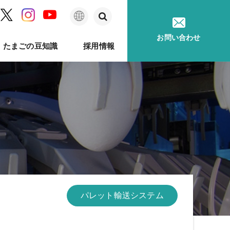
日
お問い合わせ
たまごの豆知識
採用情報
本
語
ム
問
ベルのあゆみ
卵事例ハンドブック
メッセージ
種鶏孵卵
卵質測定
採用に関するお問い合わせ
卵が届くまで
ソフトウェア
印字機
パレット輸送システム