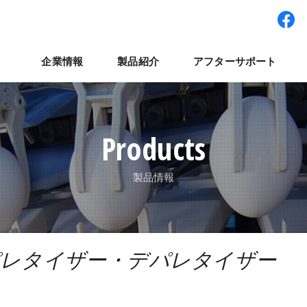
企業情報
製品紹介
アフターサポート
ワー型システム
経営理念
パート・アルバイト採用
拠点紹介
検査装置
世界展開
社員インタビュー
集卵装置
ナベルネットワーク
パレット輸送システ
コラム
よくある質
ナ
Products
製品情報
レタイザー・デパレタイザー