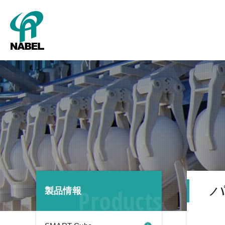
SMART Cube
パッキング
新卒採用
グレーディング
キャリア採用
会社概要
タ
パ
Products
製品情報