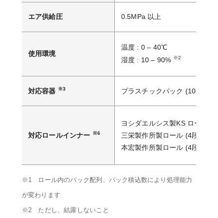
エア供給圧
0.5MPa 以上
温度 : 0 – 40℃
使用環境
※2
湿度 : 10 – 90%
※3
※4、
対応容器
プラスチックパック (10P)
ヨシダエルシス製KS ロール (4
※6
対応ロールインナー
三栄製作所製ロール (4段)
本宏製作所製ロール (4段、3段
※1 ロール内のパック配列、パック積込数により処理能力
が変わります
※2 ただし、結露しないこと