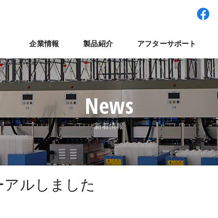
企業情報
製品紹介
アフターサポート
ワー型システム
経営理念
パート・アルバイト採用
拠点紹介
検査装置
世界展開
社員インタビュー
集卵装置
ナベルネットワーク
パレット輸送システ
コラム
よくある質
ナ
News
新着情報
ーアルしました