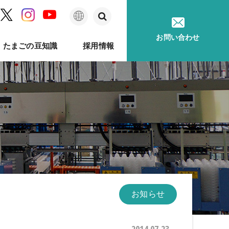
日
お問い合わせ
たまごの豆知識
採用情報
本
語
ム
問
ベルのあゆみ
卵事例ハンドブック
メッセージ
種鶏孵卵
卵質測定
採用に関するお問い合わせ
卵が届くまで
ソフトウェア
印字機
お知らせ