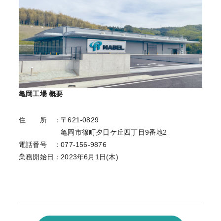
亀岡工場 概要
住 所 ：〒621‐0829
亀岡市篠町夕日ケ丘四丁目9番地2
電話番号 ：077-156-9876
業務開始日：2023年6月1日(木)