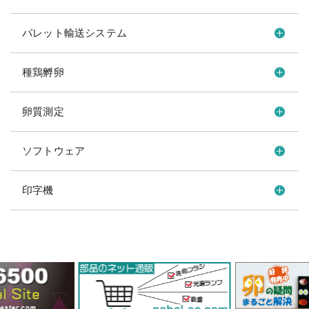
パレット輸送システム
種鶏孵卵
卵質測定
ソフトウェア
印字機