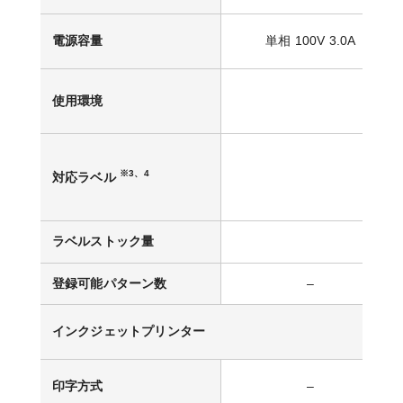
電源容量
単相 100V 3.0A
温度 : 15
使用環境
湿度 : 45
高さ : 35
※3、4
対応ラベル
幅 : 80 
紙質 : 上
ラベルストック量
登録可能パターン数
–
インクジェットプリンター
印字方式
–