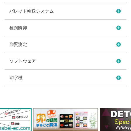
パレット輸送システム
種鶏孵卵
卵質測定
ソフトウェア
印字機