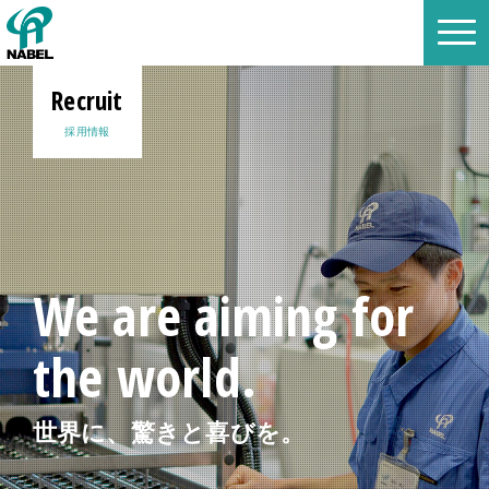
Recruit
採用情報
We are aiming for
the world.
世界に、驚きと喜びを。