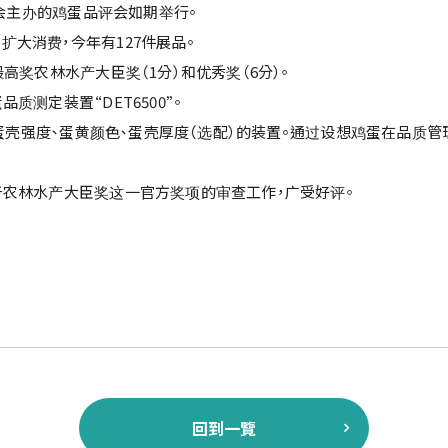
协会主办的鸡蛋品评会如期举行。
大消费，今年有127件展品。
高奖农林水产大臣奖（1分）和优秀奖（6分）。
测定装置“DET6500”。
数、蛋壳强度、蛋黄颜色、蛋壳厚度（选配）的装置。通过设想鸡蛋在品
于农林水产大臣奖这一官方奖项的审查工作，广受好评。
回到一覽