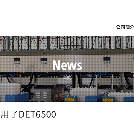
公司簡
企業理念
公司及各服務據點
世界展開
南備邇脈絡
装
分级
塔式仓库系统
检查装置
农场集蛋
种蛋
News
新聞
了DET6500