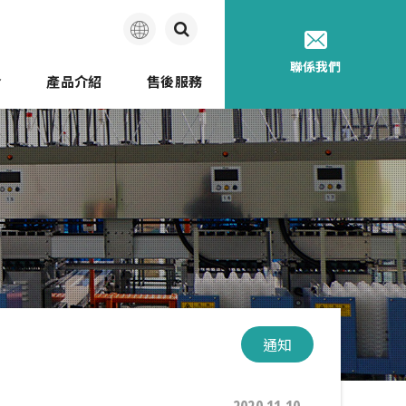
繁
聯係我們
介
產品介紹
售後服務
体
中
南備邇的歷史
文
通知