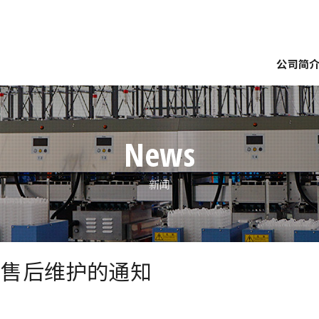
公司简
要
企业理念
网点介绍
世界展开
南备迩脉络
南备
裝
分級
塔式倉庫繫統
檢查裝置
農場集蛋
種蛋
News
新闻
于售后维护的通知