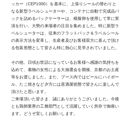
ッカー（CEP1000）を基本に、上張りシールの替わりと
なる新型ラベルシューターや、コンテナに自動で完成品パ
ックを詰めるパックケーサーは、模擬卵を使用して常に実
演を行い、大勢の来場者の注目を集めました。特に新型ラ
ベルシューターは、従来のフラットパック＆ラベルシール
の表示方法を変革し、生産者及びお客様双方に喜んで頂け
る包装形態として皆さん特に熱心に見学されていました。
その他、日頃お世話になっているお客様へ感謝の気持ちを
込めて、着物の女性による大抽選会を開催、京都のお土産
等をお渡しました。また、ブース内ではビールにハイボー
ル、たこ焼きなど夕方には居酒屋状態で皆さんに楽しんで
頂けたと思います。
ご来場頂いた皆さま、誠にありがとうございました。今後
とも鶏卵業界の工務部門として活躍していく所存で御座い
ます。どうぞ宜しくお願いします。