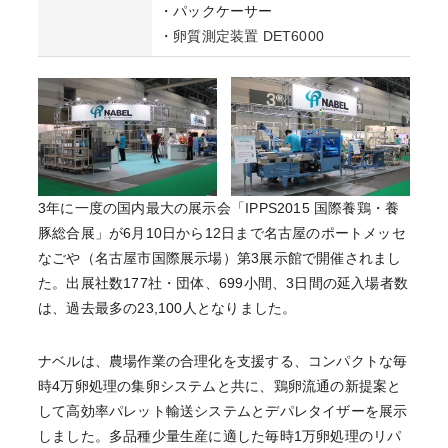
・パックケーサー
・
卵質測定装置 DET6000
3年に一度の国内最大の展示会「IPPS2015 国際養鶏・養
豚総合展」が6月10日から12日まで名古屋のポートメッセ
なごや（名古屋市国際展示場）第3展示館で開催されまし
た。出展社数177社・団体、699小間、3日間の延入場者数
は、過去最多の23,100人となりました。
ナベルは、農場作業の合理化を支援する、コンパクトな毎
時4万卵処理の集卵システムと共に、鶏卵流通の新提案と
して高効率パレット輸送システムとデパレタイザーを展示
しました。多品種少量生産に適した毎時1万卵処理のリパ