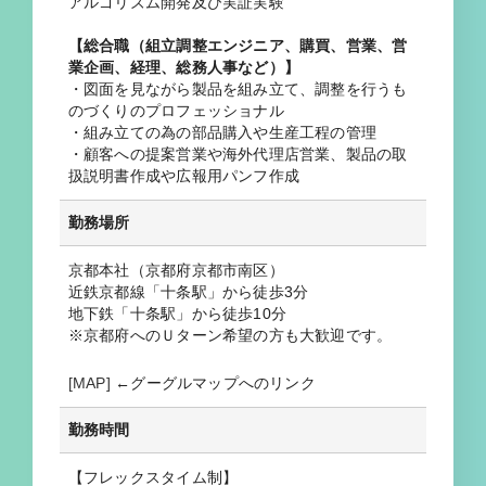
アルゴリズム開発及び実証実験
【総合職（組立調整エンジニア、購買、営業、営
業企画、経理、総務人事など）】
・図面を見ながら製品を組み立て、調整を行うも
のづくりのプロフェッショナル
・組み立ての為の部品購入や生産工程の管理
・顧客への提案営業や海外代理店営業、製品の取
扱説明書作成や広報用パンフ作成
勤務場所
京都本社（京都府京都市南区）
近鉄京都線「十条駅」から徒歩3分
地下鉄「十条駅」から徒歩10分
※京都府へのＵターン希望の方も大歓迎です。
[MAP]
←グーグルマップへのリンク
勤務時間
【フレックスタイム制】