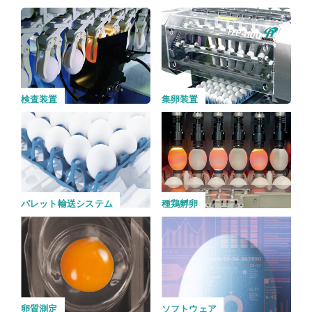
検査装置
集卵装置
種鶏孵卵
パレット輸送システム
卵質測定
ソフトウェア