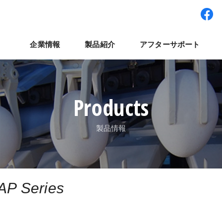
企業情報
製品紹介
アフターサポート
ワー型システム
経営理念
パート・アルバイト採用
拠点紹介
検査装置
世界展開
社員インタビュー
集卵装置
ナベルネットワーク
パレット輸送システ
コラム
よくある質
ナ
Products
製品情報
AP Series