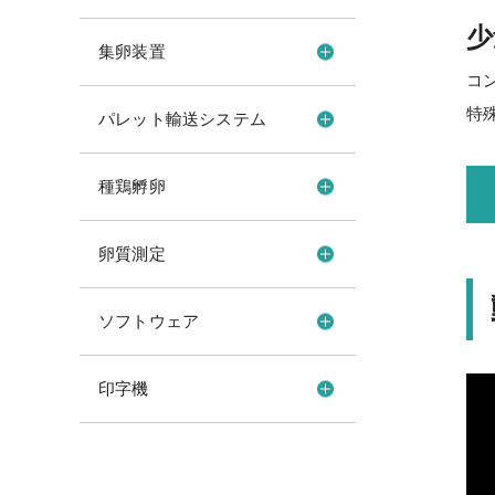
少
集卵装置
コ
特
パレット輸送システム
種鶏孵卵
卵質測定
ソフトウェア
印字機