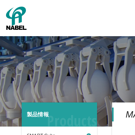
SMART Cube
パッキング
新卒採用
グレーディング
キャリア採用
会社概要
タ
M
Products
製品情報