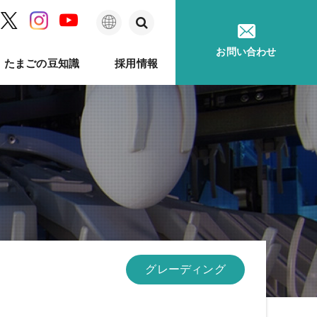
日
お問い合わせ
たまごの豆知識
採用情報
本
語
ム
問
ベルのあゆみ
卵事例ハンドブック
メッセージ
種鶏孵卵
卵質測定
採用に関するお問い合わせ
卵が届くまで
ソフトウェア
印字機
グレーディング