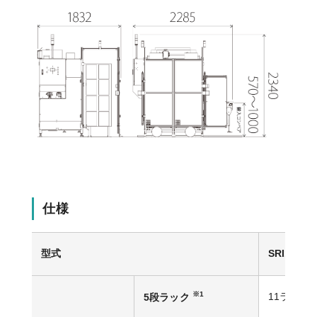
仕様
型式
SRI100/11
※1
11ラック/時
5段ラック