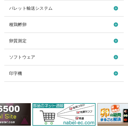
パレット輸送システム
種鶏孵卵
卵質測定
ソフトウェア
印字機