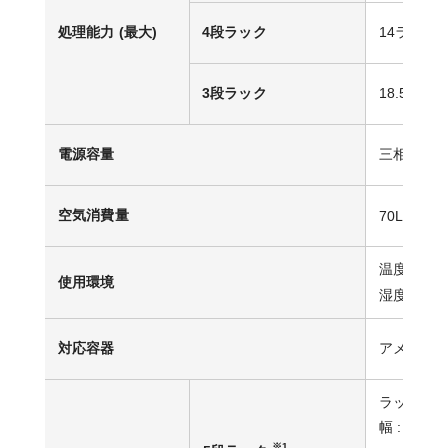
処理能力 (最大)
4段ラック
14ラック/時
3段ラック
18.5ラック
電源容量
三相 200V 
空気消費量
70L/分 (A
温度 : 0 –
使用環境
湿度 : 45 
対応容器
アメリカ
ラックの
幅 : 985
※1