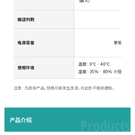
（最大）
搬送列数
1
电源容量
単相200V 
温度 : 0℃‐40℃
使用环境
湿度 : 35％‐80％ ※但是不
注意 : 为改良产品，规格可能发生改变，对此恕不提前通知。
产品介绍
Products