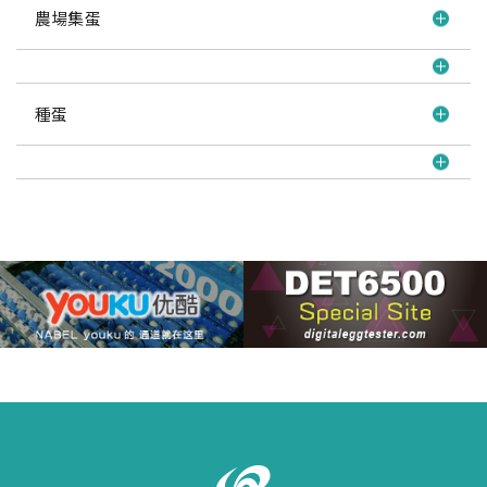
農場集蛋
種蛋