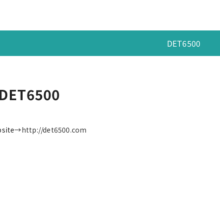
DET6500
DET6500
bsite→
http://det6500.com