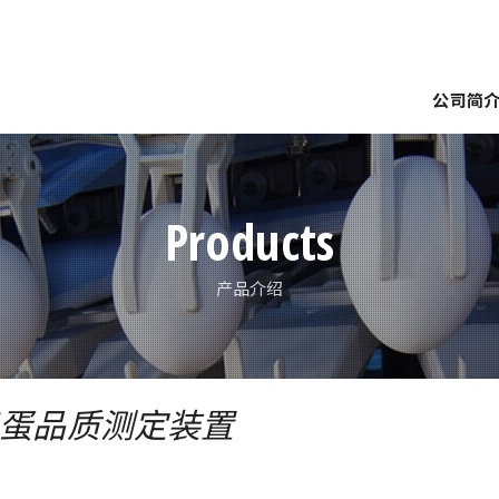
公司简
要
企业理念
网点介绍
世界展开
南备迩脉络
南备
裝
分級
塔式倉庫繫統
檢查裝置
農場集蛋
種蛋
Products
产品介绍
蛋品质测定装置