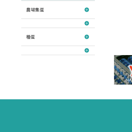
農場集蛋
種蛋