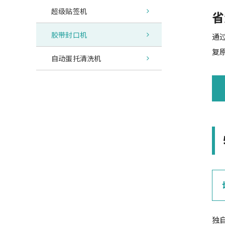
超级贴签机
省
胶带封口机
通
复
自动蛋托清洗机
独