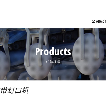
公司简
要
企业理念
网点介绍
世界展开
南备迩脉络
南备
裝
分級
塔式倉庫繫統
檢查裝置
農場集蛋
種蛋
Products
产品介绍
带封口机