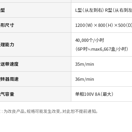
类型
L型（从左到右）R型（从右到左
外形尺寸
1200（W）×800（H）×500（
40,000个/小时
处理能力
（6P时≒max6,667盒/小时）
传送带速度
35m/min
旋转器周速
36m/min
电气容量
单相100V 8A（最大）
 : 为改良产品，规格可能发生改变，对此恕不提前通知。