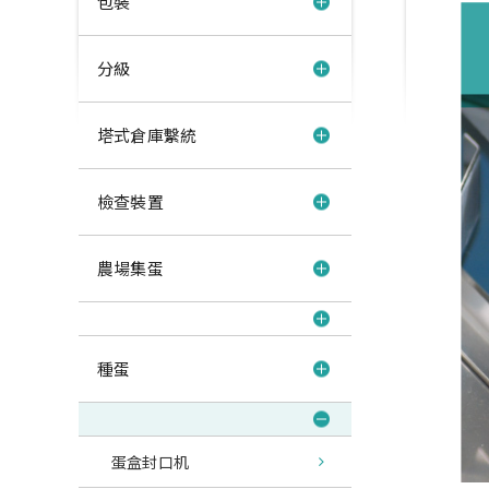
包裝
分級
塔式倉庫繫統
檢查裝置
農場集蛋
種蛋
蛋盒封口机