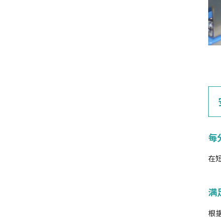
每
在
满
根