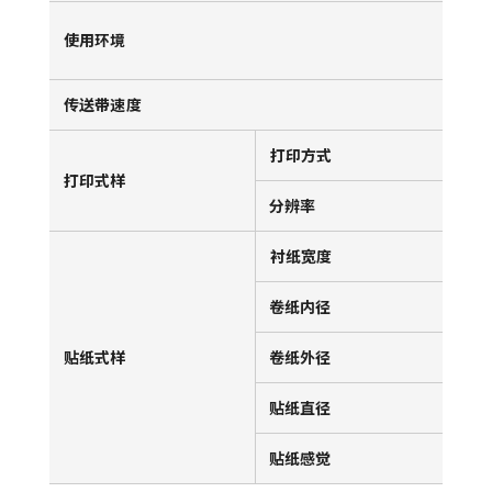
温度
使用环境
湿
传送带速度
18
打印方式
热
打印式样
分辨率
20
衬纸宽度
2
卷纸内径
76
贴纸式样
卷纸外径
2
贴纸直径
1
贴纸感觉
3