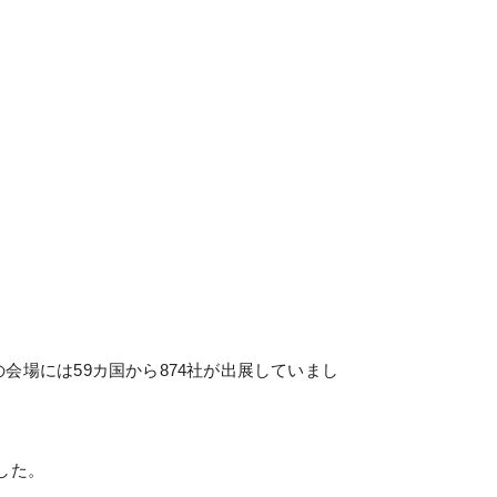
の会場には59カ国から874社が出展していまし
ました。