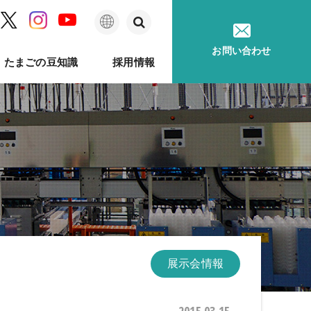
日
お問い合わせ
たまごの豆知識
採用情報
本
語
ム
問
ベルのあゆみ
卵事例ハンドブック
メッセージ
種鶏孵卵
卵質測定
採用に関するお問い合わせ
卵が届くまで
ソフトウェア
印字機
展示会情報