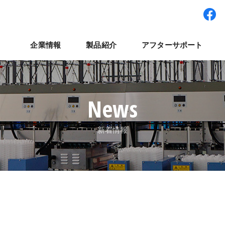
企業情報
製品紹介
アフターサポート
ワー型システム
経営理念
パート・アルバイト採用
拠点紹介
検査装置
世界展開
社員インタビュー
集卵装置
ナベルネットワーク
パレット輸送システ
コラム
よくある質
ナ
News
新着情報