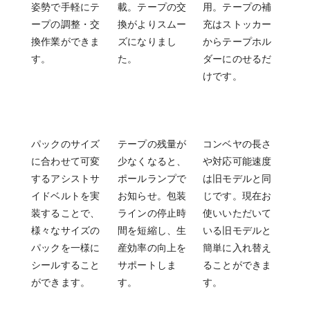
姿勢で手軽にテ
載。テープの交
用。テープの補
ープの調整・交
換がよりスムー
充はストッカー
換作業ができま
ズになりまし
からテープホル
す。
た。
ダーにのせるだ
けです。
パックのサイズ
テープの残量が
コンベヤの長さ
に合わせて可変
少なくなると、
や対応可能速度
するアシストサ
ポールランプで
は旧モデルと同
イドベルトを実
お知らせ。包装
じです。現在お
装することで、
ラインの停止時
使いいただいて
様々なサイズの
間を短縮し、生
いる旧モデルと
パックを一様に
産効率の向上を
簡単に入れ替え
シールすること
サポートしま
ることができま
ができます。
す。
す。