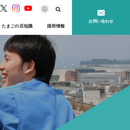
日
お問い合わせ
たまごの豆知識
採用情報
本
語
ム
問
ベルのあゆみ
卵事例ハンドブック
メッセージ
種鶏孵卵
卵質測定
採用に関するお問い合わせ
卵が届くまで
ソフトウェア
印字機