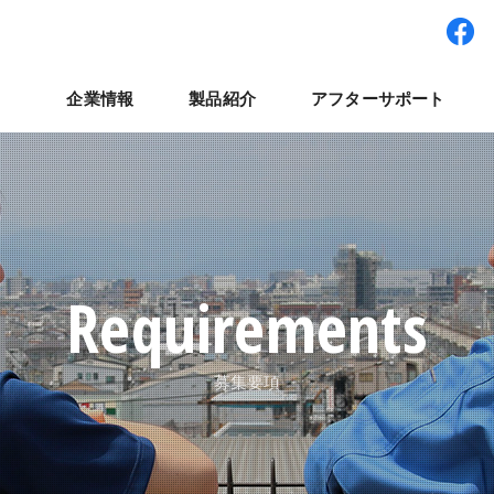
企業情報
製品紹介
アフターサポート
ワー型システム
経営理念
パート・アルバイト採用
拠点紹介
検査装置
世界展開
社員インタビュー
集卵装置
ナベルネットワーク
パレット輸送システ
コラム
よくある質
ナ
Requirements
募集要項